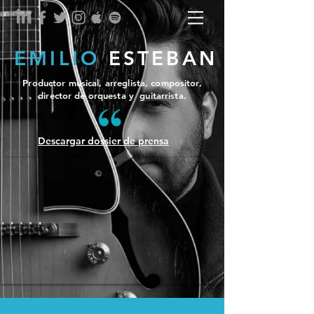
EMILIO
ESTEBAN
Productor musical, arreglista, compositor,
director de orquesta y guitarrista.
Descargar dossier de prensa