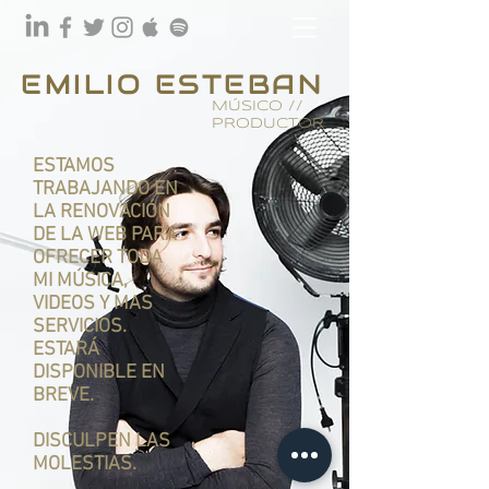
EMILIO ESTEBAN
MÚSICO //
PRODUCTOR
ESTAMOS
TRABAJANDO EN
LA RENOVACIÓN
DE LA WEB PARA
OFRECER TODA
MI MÚSICA,
VIDEOS Y MAS
SERVICIOS.
ESTARÁ
DISPONIBLE EN
BREVE.
DISCULPEN LAS
MOLESTIAS.